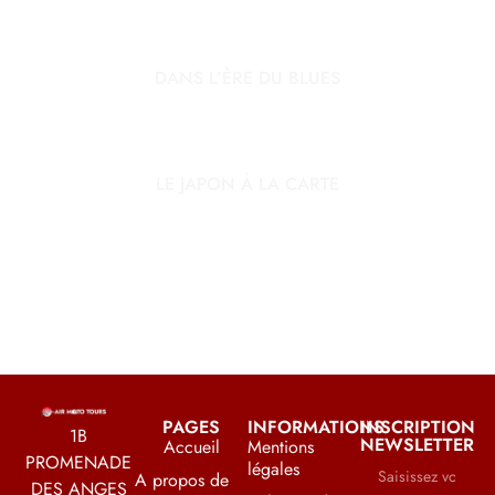
DANS L’ÈRE DU BLUES
LE JAPON À LA CARTE
PAGES
INFORMATIONS
INSCRIPTION
1B
NEWSLETTER
Accueil
Mentions
PROMENADE
légales
A propos de
DES ANGES